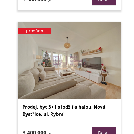
prodáno
Prodej, byt 3+1 s lodžií a halou, Nová
Bystřice, ul. Rybní
3 400 000
,-
Detail