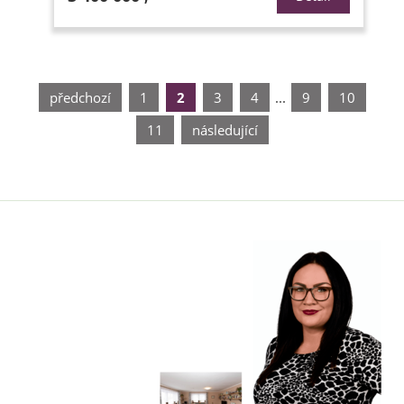
předchozí
1
2
3
4
...
9
10
11
následující