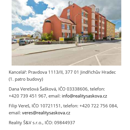
Kancelář: Pravdova 1113/II, 377 01 Jindřichův Hradec
(1. patro budovy)
Dana Verešová Šašková, IČO 03338606, telefon:
+420 739 451 967, email:
info@
realitysaskova.cz
Filip Vereš, IČO 10721151, telefon: +420 722 756 084,
email:
veres@
realitysaskova.cz
Reality Š&V s.r.o., IČO: 09844937