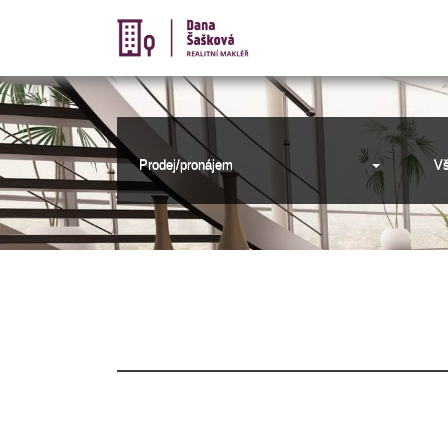
Prodej/pronájem
Vš