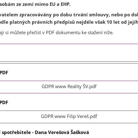
sobám ze zemí mimo EU a EHP.
vatelem zpracovávány po dobu trvání smlouvy, nebo po do
dle platných právních předpisů nejdéle však 10 let od její
i si můžete přečíst v PDF dokumentu ke stažení níže.
 PDF
GDPR www Reality ŠV.pdf
 PDF
GDPR www Filip Vereš.pdf
 spotřebitele - Dana Verešová Šašková