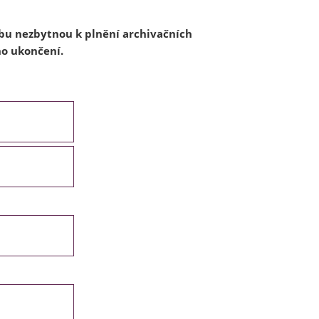
bu nezbytnou k plnění archivačních
ho ukončení.