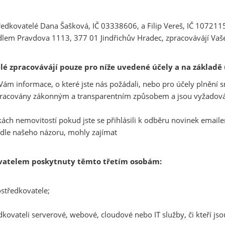
kovatelé Dana Šašková, IČ 03338606, a Filip Vereš, IČ 1072115
sídlem Pravdova 1113, 377 01 Jindřichův Hradec, zpracovávájí Va
lé zpracovávájí pouze pro níže uvedené účely a na základ
Vám informace, o které jste nás požádali, nebo pro účely plnění s
zpracovány zákonným a transparentním způsobem a jsou vyžadová
ch nemovitostí pokud jste se přihlásili k odběru novinek emaile
podle našeho názoru, mohly zajímat
vatelem poskytnuty těmto třetím osobám:
středkovatele;
ovateli serverové, webové, cloudové nebo IT služby, či kteří js