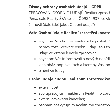
Zásady ochrany osobních údajů – GDPR
ZPRACOVÁNÍ OSOBNÍCH ÚDAJŮ Realitní zprostřed
Pěna, dále Reality Š&V s.r.o., IČ 09844937, se 
činnosti (dále také jako „Osobní údaje“).
Vaše Osobní údaje Realitní zprostředkovate
abychom Vás kontaktovali zpět a poskytli 
nemovitosti. Veškeré osobní údaje jsou 
údaje ve vztahu k účelu zpracování
abychom Vás informovali o nových nabídká
v databázi poptávajících a které by Vás, 
plnění smlouvy
Osobní údaje budou Realitním zprostředko
externí účetní
spolupracujícím makléřům Realitního zpro
externí advokátní kanceláři;
osobám poskytujícím Realitnímu zprostředk