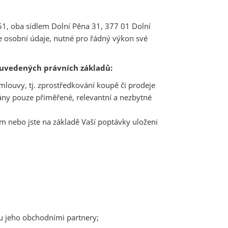
1, oba sídlem Dolní Pěna 31, 377 01 Dolní
še osobní údaje, nutné pro řádný výkon své
ě uvedených právních základů:
mlouvy, tj. zprostředkování koupě či prodeje
ny pouze přiměřené, relevantní a nezbytné
m nebo jste na základě Vaší poptávky uloženi
ou jeho obchodními partnery;