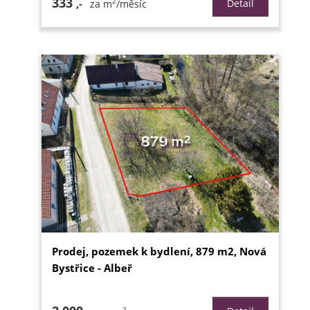
333
2
,-
Detail
za m
/měsíc
Prodej, pozemek k bydlení, 879 m2, Nová
Bystřice - Albeř
2