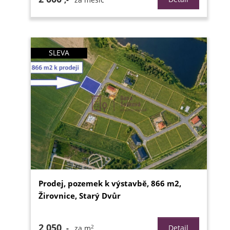
za měsíc
SLEVA
Prodej, pozemek k výstavbě, 866 m2,
Žirovnice, Starý Dvůr
2 050
2
,-
Detail
za m