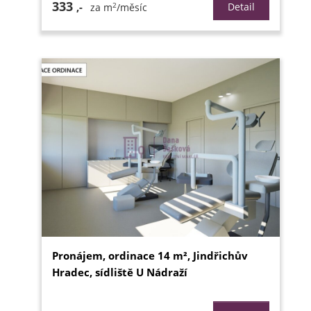
333
2
,-
Detail
za m
/měsíc
Pronájem, ordinace 14 m², Jindřichův
Hradec, sídliště U Nádraží