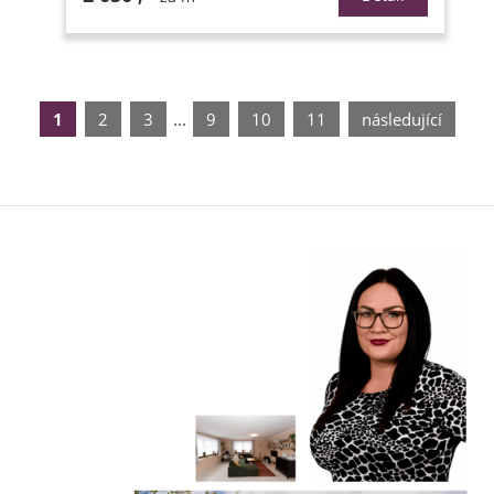
1
2
3
...
9
10
11
následující