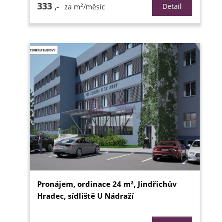
333
2
,-
Detail
za m
/měsíc
Pronájem, ordinace 24 m², Jindřichův
Hradec, sídliště U Nádraží