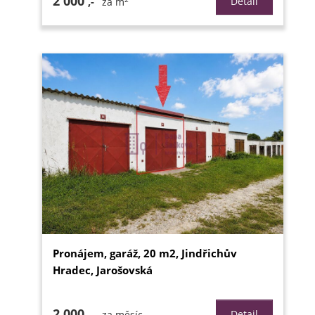
2 000
,-
Detail
za m
Pronájem, garáž, 20 m2, Jindřichův
Hradec, Jarošovská
2 000
,-
Detail