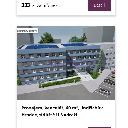
333
2
,-
Detail
za m
/měsíc
Pronájem, kancelář, 60 m², Jindřichův
Hradec, sídliště U Nádraží