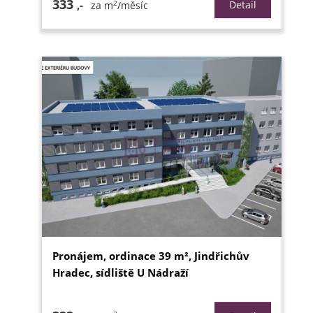
333
2
,-
Detail
za m
/měsíc
Pronájem, ordinace 39 m², Jindřichův
Hradec, sídliště U Nádraží