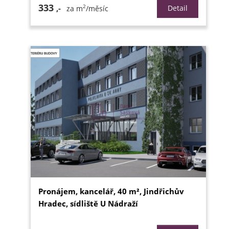
333
2
,-
Detail
za m
/měsíc
Pronájem, kancelář, 40 m², Jindřichův
Hradec, sídliště U Nádraží