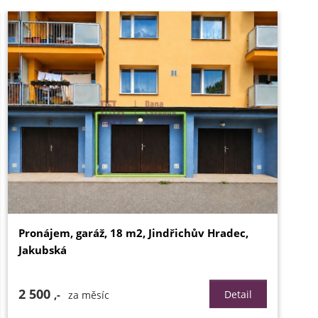
Pronájem, garáž, 18 m2, Jindřichův Hradec,
Jakubská
2 500
,-
Detail
za měsíc