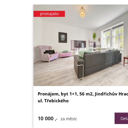
pronajato
Pronájem, byt 1+1, 56 m2, Jindřichův Hra
ul. Třebického
10 000
,-
Deta
za měsíc