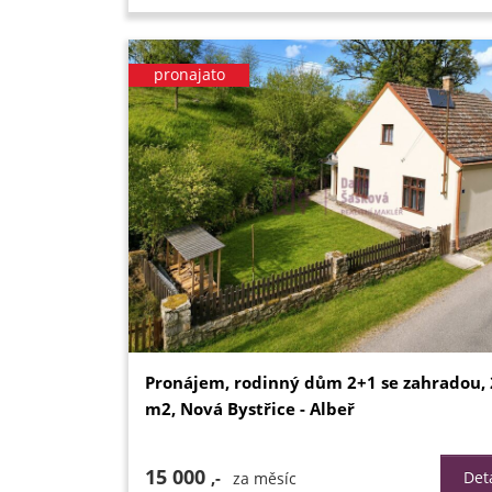
pronajato
Pronájem, rodinný dům 2+1 se zahradou,
m2, Nová Bystřice - Albeř
15 000
,-
Deta
za měsíc