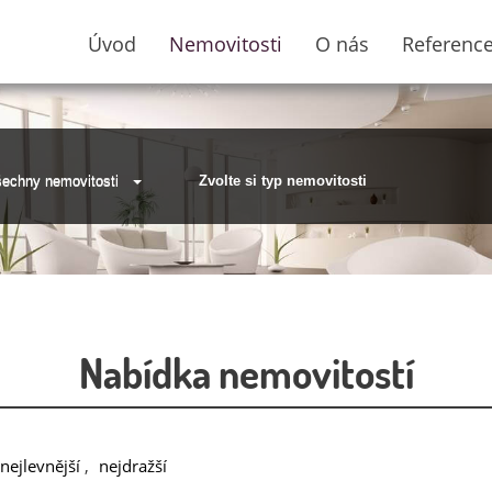
Úvod
Nemovitosti
O nás
Referenc
echny nemovitosti
Zvolte si typ nemovitosti
Nabídka nemovitostí
nejlevnější
,
nejdražší