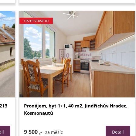
rezervováno
 213
Pronájem, byt 1+1, 40 m2, Jindřichův Hradec,
Kosmonautů
9 500
il
,-
Detail
za měsíc