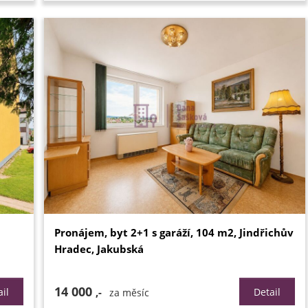
Pronájem, byt 2+1 s garáží, 104 m2, Jindřichův
Hradec, Jakubská
14 000
il
,-
Detail
za měsíc