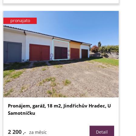
pronajato
Pronájem, garáž, 18 m2, Jindřichův Hradec, U
Samotníčku
2 200
,-
Detail
za měsíc