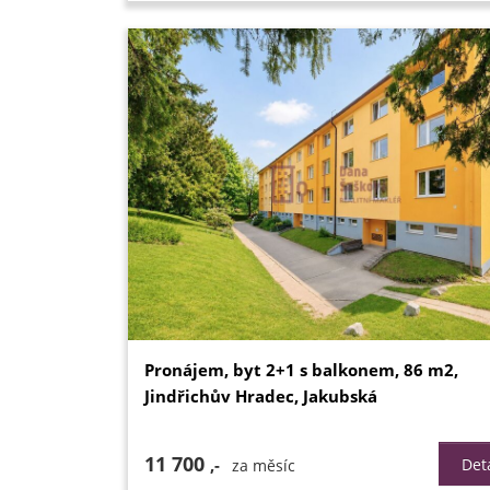
Pronájem, byt 2+1 s balkonem, 86 m2,
Jindřichův Hradec, Jakubská
11 700
,-
Deta
za měsíc