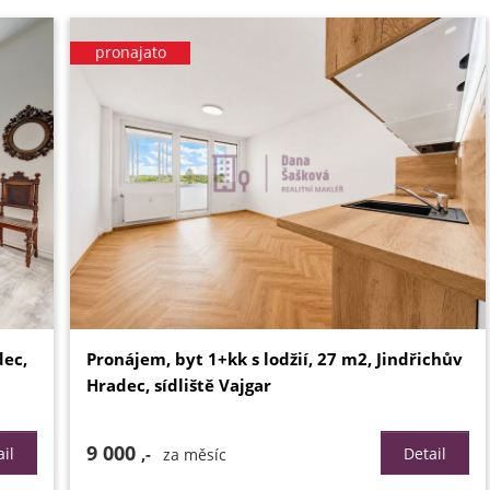
pronajato
dec,
Pronájem, byt 1+kk s lodžií, 27 m2, Jindřichův
Hradec, sídliště Vajgar
9 000
il
,-
Detail
za měsíc