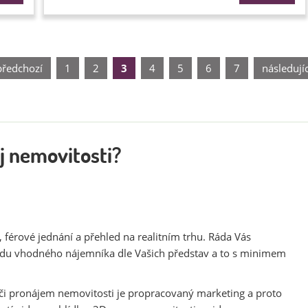
předchozí
1
2
3
4
5
6
7
následujíc
j nemovitosti?
 férové jednání a přehled na realitním trhu. Ráda Vás
jdu vhodného nájemníka dle Vašich představ a to s minimem
či pronájem nemovitosti je propracovaný marketing a proto