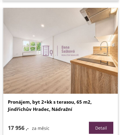
Pronájem, byt 2+kk s terasou, 65 m2,
Jindřichův Hradec, Nádražní
17 956
,-
Detail
za měsíc