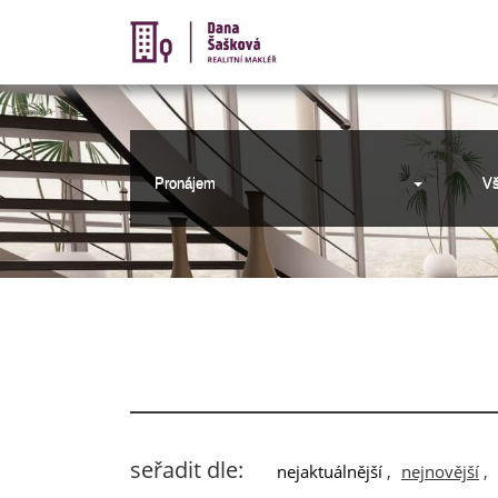
Pronájem
Vš
seřadit dle:
nejaktuálnější
,
nejnovější
,