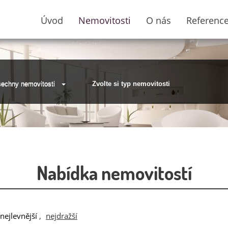
Úvod
Nemovitosti
O nás
Referenc
echny nemovitosti
Zvolte si typ nemovitosti
Nabídka nemovitostí
nejlevnější
,
nejdražší