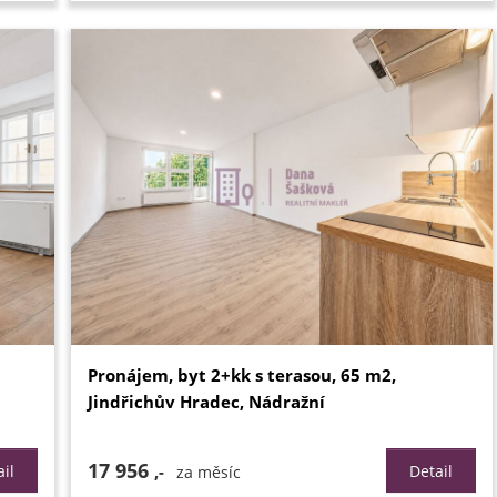
Pronájem, byt 2+kk s terasou, 65 m2,
Jindřichův Hradec, Nádražní
17 956
il
,-
Detail
za měsíc