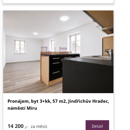
Pronájem, byt 3+kk, 57 m2, Jindřichův Hradec,
náměstí Míru
14 200
,-
Detail
za měsíc