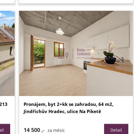
 213
Pronájem, byt 2+kk se zahradou, 64 m2,
Jindřichův Hradec, ulice Na Piketě
14 500
il
,-
Detail
za měsíc