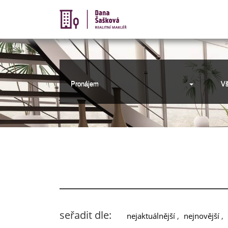
Pronájem
Vš
seřadit dle:
nejaktuálnější
,
nejnovější
,