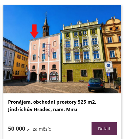
Pronájem, obchodní prostory 525 m2,
Jindřichův Hradec, nám. Míru
50 000
,-
Detail
za měsíc