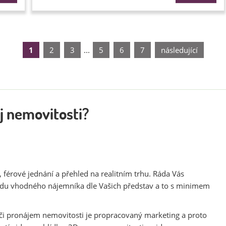
1
2
3
...
5
6
7
následující
j nemovitosti?
 férové jednání a přehled na realitním trhu. Ráda Vás
jdu vhodného nájemníka dle Vašich představ a to s minimem
či pronájem nemovitosti je propracovaný marketing a proto