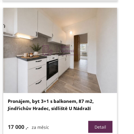
Pronájem, byt 3+1 s balkonem, 87 m2,
Jindřichův Hradec, sídliště U Nádraží
17 000
,-
Detail
za měsíc