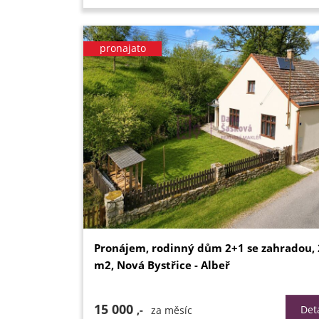
pronajato
Pronájem, rodinný dům 2+1 se zahradou,
m2, Nová Bystřice - Albeř
15 000
,-
Deta
za měsíc