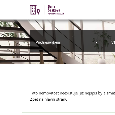
Prodej/pronájem
Vš
Nabídka nemovitostí
Tato nemovitost neexistuje, již nejspíš byla sma
Zpět na hlavní stranu
.