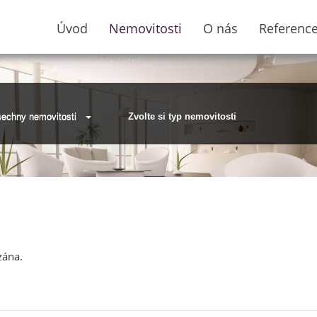
Úvod
Nemovitosti
O nás
Referenc
echny nemovitosti
Zvolte si typ nemovitosti
zána.