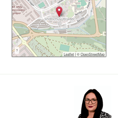
?
Leaflet
|
©
OpenStreetMap