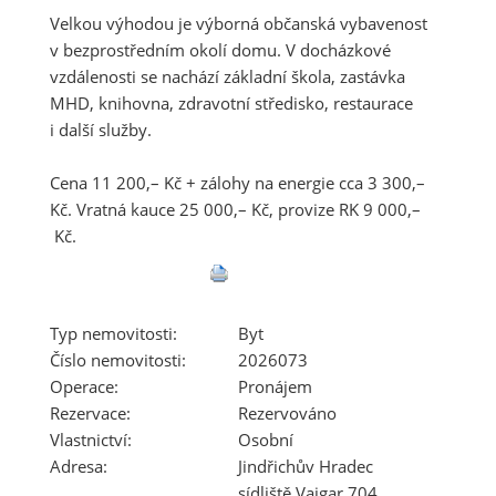
Velkou výhodou je výborná občanská vybavenost
v bezprostředním okolí domu. V docházkové
vzdálenosti se nachází základní škola, zastávka
MHD, knihovna, zdravotní středisko, restaurace
i další služby.
Cena 11 200,– Kč + zálohy na energie cca 3 300,–
Kč. Vratná kauce 25 000,– Kč, provize RK 9 000,–
Kč.
Typ nemovitosti:
Byt
Číslo nemovitosti:
2026073
Operace:
Pronájem
Rezervace:
Rezervováno
Vlastnictví:
Osobní
Adresa:
Jindřichův Hradec
sídliště Vajgar 704