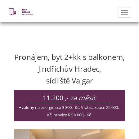
Naviga
Nabídka nemovitostí
Pronájem, byt 2+kk s balkonem,
Jindřichův Hradec,
sídliště Vajgar
11.200 ,-
za měsíc
+ zálohy na energie cca 3 300,- Kč. Vratná kauce 25 000,-
Kč, provize RK 9 000,- Kč.