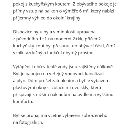
pokoj s kuchyňským koutem. Z obývacího pokoje je
přímý vstup na balkon o výměře 6 m², který nabízí
příjemný výhled do okolní krajiny.
Dispozice bytu byla v minulosti upravena
z původního 1+1 na moderní 2+kk, přičemž
kuchyňský kout byl přesunut do obývací části, čímž
vznikl vzdušný a funkční obytný prostor.
Vytápění i ohřev teplé vody jsou zajištěny dálkově.
Byt je napojen na veřejný vodovod, kanalizaci
a plyn. Dům prošel zateplením a byt je vybaven
plastovými okny s izolačními dvojskly, která
přispívají k nižším nákladům na bydlení a vyššímu
komfortu.
Byt se pronajímá včetně vybavení zobrazeného
na fotografiích.