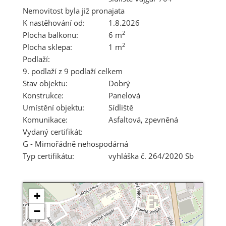
Nemovitost byla již pronajata
K nastěhování od:
1.8.2026
2
Plocha balkonu:
6 m
2
Plocha sklepa:
1 m
Podlaží:
9. podlaží z 9 podlaží celkem
Stav objektu:
Dobrý
Konstrukce:
Panelová
Umístění objektu:
Sídliště
Komunikace:
Asfaltová
,
zpevněná
Vydaný certifikát:
G - Mimořádně nehospodárná
Typ certifikátu:
vyhláška č. 264/2020 Sb
+
−