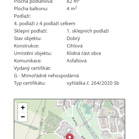
Plocha podlahová:
82 m
2
Plocha balkonu:
4 m
Podlaží:
4. podlaží z 4 podlaží celkem
Sklepní podlaží:
1. sklepních podlaží
Stav objektu:
Dobrý
Konstrukce:
Cihlová
Umístění objektu:
Klidná část obce
Komunikace:
Asfaltová
Vydaný certifikát:
G - Mimořádně nehospodárná
Typ certifikátu:
vyhláška č. 264/2020 Sb
+
−