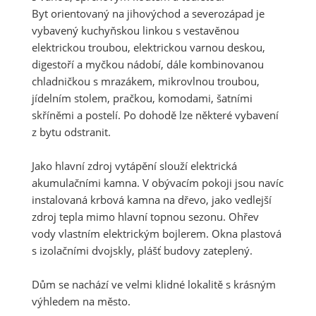
Byt orientovaný na jihovýchod a severozápad je
vybavený kuchyňskou linkou s vestavěnou
elektrickou troubou, elektrickou varnou deskou,
digestoří a myčkou nádobí, dále kombinovanou
chladničkou s mrazákem, mikrovlnou troubou,
jídelním stolem, pračkou, komodami, šatními
skříněmi a postelí. Po dohodě lze některé vybavení
z bytu odstranit.
Jako hlavní zdroj vytápění slouží elektrická
akumulačními kamna. V obývacím pokoji jsou navíc
instalovaná krbová kamna na dřevo, jako vedlejší
zdroj tepla mimo hlavní topnou sezonu. Ohřev
vody vlastním elektrickým bojlerem. Okna plastová
s izolačními dvojskly, plášť budovy zateplený.
Dům se nachází ve velmi klidné lokalitě s krásným
výhledem na město.