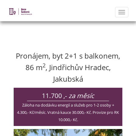
Naviga
Nabídka nemovitostí
Pronájem, byt 2+1 s balkonem,
2
86 m
, Jindřichův Hradec,
Jakubská
11.700 ,-
za měsíc
Záloha na dodávku energií a služeb pro 1-2 osoby +
4.300,- Kč/měsíc. Vratná kauce 30.000,- Kč. Provize pro RK
10.000,- Kč.