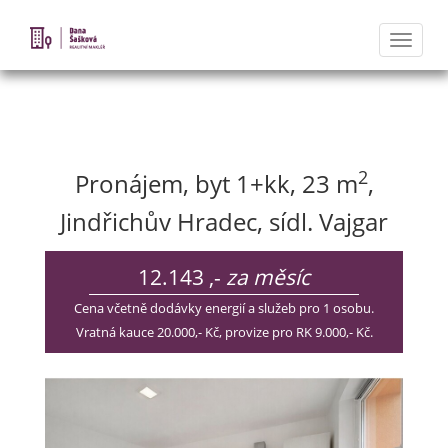
Naviga
Nabídka nemovitostí
2
Pronájem, byt 1+kk, 23 m
,
Jindřichův Hradec, sídl. Vajgar
12.143 ,-
za měsíc
Cena včetně dodávky energií a služeb pro 1 osobu.
Vratná kauce 20.000,- Kč, provize pro RK 9.000,- Kč.