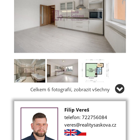
Celkem 6 fotografií, zobrazit všechny
Filip Vereš
telefon: 722756084
veres@realitysaskova.cz