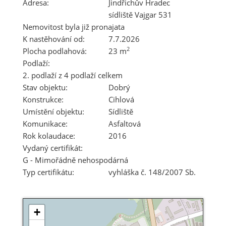
Adresa:
Jindřichův Hradec
sídliště Vajgar 531
Nemovitost byla již pronajata
K nastěhování od:
7.7.2026
2
Plocha podlahová:
23 m
Podlaží:
2. podlaží z 4 podlaží celkem
Stav objektu:
Dobrý
Konstrukce:
Cihlová
Umístění objektu:
Sídliště
Komunikace:
Asfaltová
Rok kolaudace:
2016
Vydaný certifikát:
G - Mimořádně nehospodárná
Typ certifikátu:
vyhláška č. 148/2007 Sb.
+