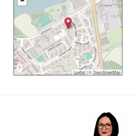
−
?
Leaflet
|
©
OpenStreetMap