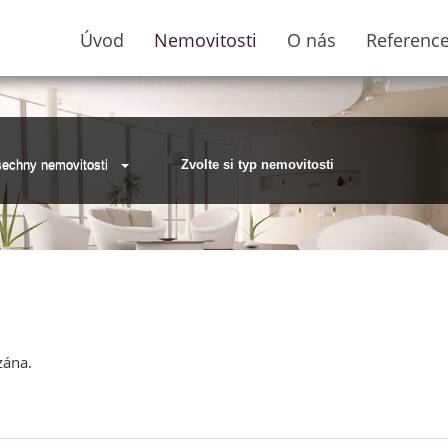
Úvod
Nemovitosti
O nás
Referenc
echny nemovitosti
Zvolte si typ nemovitosti
zána.