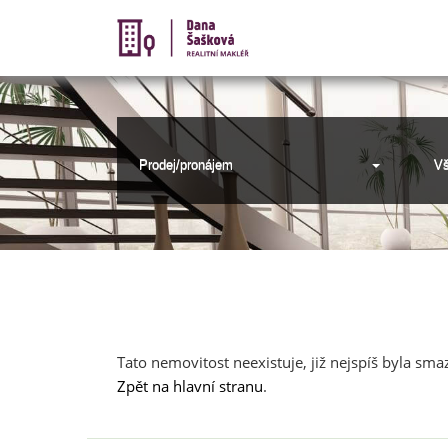
Prodej/pronájem
Vš
Nabídka nemovitostí
Tato nemovitost neexistuje, již nejspíš byla sma
Zpět na hlavní stranu
.