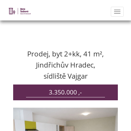
Naviga
Nabídka nemovitostí
Prodej, byt 2+kk, 41 m²,
Jindřichův Hradec,
sídliště Vajgar
3.350.000 ,-