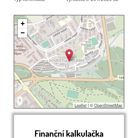
+
−
?
Leaflet
|
©
OpenStreetMap
Finanční kalkulačka