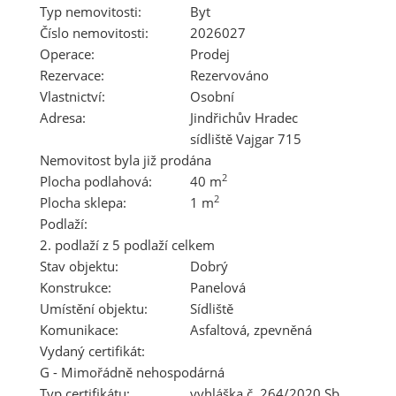
Typ nemovitosti:
Byt
Číslo nemovitosti:
2026027
Operace:
Prodej
Rezervace:
Rezervováno
Vlastnictví:
Osobní
Adresa:
Jindřichův Hradec
sídliště Vajgar 715
Nemovitost byla již prodána
2
Plocha podlahová:
40 m
2
Plocha sklepa:
1 m
Podlaží:
2. podlaží z 5 podlaží celkem
Stav objektu:
Dobrý
Konstrukce:
Panelová
Umístění objektu:
Sídliště
Komunikace:
Asfaltová
,
zpevněná
Vydaný certifikát:
G - Mimořádně nehospodárná
Typ certifikátu:
vyhláška č. 264/2020 Sb