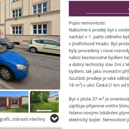
Popis nemovitosti:
Nabízíme k prodeji byt v osobn
nachází v 1. patře zděného b
v Jindřichově Hradci. Byt proš
byly provedeny i nové rozvody
nabízí bezstarostné bydlení bez
a dobrý technický stav činí z t
bydlení, tak jako investiční 
Součástí prodeje je také zděn
2
18 m
) v ulici Česká (1 km od 
2
Byt o ploše 37 m
je orientov
zajišťuje příjemné vnitřní kli
řešeno novými lokálními plyn
rafií, zobrazit všechny
elektrický bojler. Nemovitost 