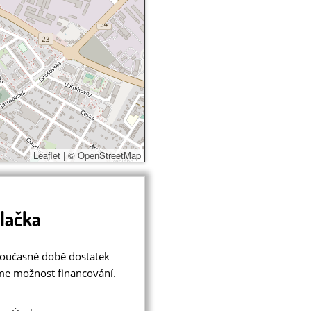
Leaflet
|
©
OpenStreetMap
lačka
 současné době dostatek
me možnost financování.