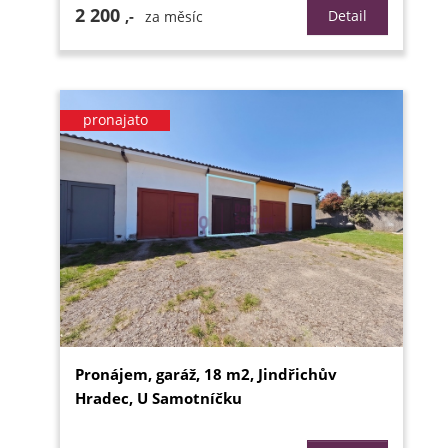
2 200
,-
Detail
za měsíc
pronajato
Pronájem, garáž, 18 m2, Jindřichův
Hradec, U Samotníčku