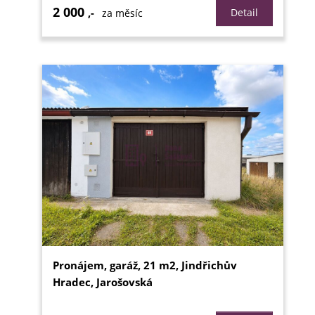
2 000
,-
Detail
za měsíc
Pronájem, garáž, 21 m2, Jindřichův
Hradec, Jarošovská