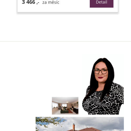
3 466
,-
Detail
za měsíc