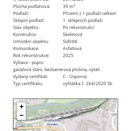
2
Plocha podlahová:
39 m
Podlaží:
Přízemí z 1 podlaží celkem
Sklepní podlaží:
1. sklepních podlaží
Stav objektu:
Po rekonstrukci
Konstrukce:
Skeletová
Umístění objektu:
Sídliště
Komunikace:
Asfaltová
Rok rekonstrukce:
2025
Výbava - popis:
garážové stání, bezbariérová plošina, výtah
Vydaný certifikát:
C - Úsporná
Typ certifikátu:
vyhláška č. 264/2020 Sb
+
−