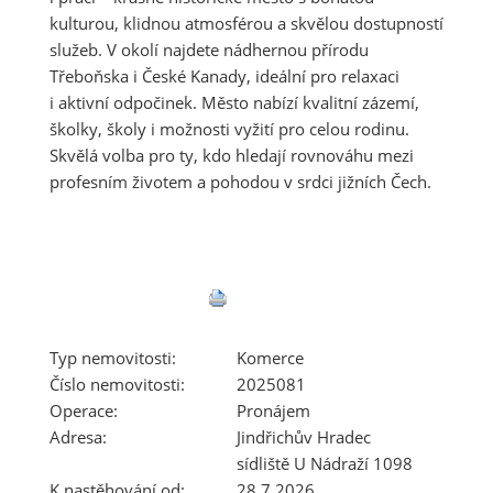
kulturou, klidnou atmosférou a skvělou dostupností
služeb. V okolí najdete nádhernou přírodu
Třeboňska i České Kanady, ideální pro relaxaci
i aktivní odpočinek. Město nabízí kvalitní zázemí,
školky, školy i možnosti vyžití pro celou rodinu.
Skvělá volba pro ty, kdo hledají rovnováhu mezi
profesním životem a pohodou v srdci jižních Čech.
Typ nemovitosti:
Komerce
Číslo nemovitosti:
2025081
Operace:
Pronájem
Adresa:
Jindřichův Hradec
sídliště U Nádraží 1098
K nastěhování od:
28.7.2026