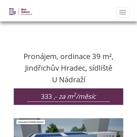
Naviga
Nabídka nemovitostí
Pronájem, ordinace 39 m²,
Jindřichův Hradec, sídliště
U Nádraží
2
333 ,-
za m
/měsíc