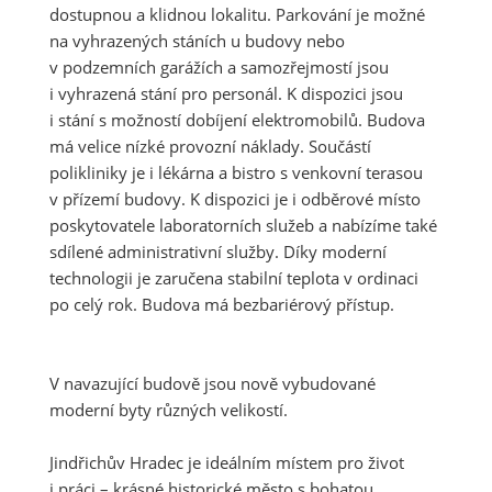
dostupnou a klidnou lokalitu. Parkování je možné
na vyhrazených stáních u budovy nebo
v podzemních garážích a samozřejmostí jsou
i vyhrazená stání pro personál. K dispozici jsou
i stání s možností dobíjení elektromobilů. Budova
má velice nízké provozní náklady. Součástí
polikliniky je i lékárna a bistro s venkovní terasou
v přízemí budovy. K dispozici je i odběrové místo
poskytovatele laboratorních služeb a nabízíme také
sdílené administrativní služby. Díky moderní
technologii je zaručena stabilní teplota v ordinaci
po celý rok. Budova má bezbariérový přístup.
V navazující budově jsou nově vybudované
moderní byty různých velikostí.
Jindřichův Hradec je ideálním místem pro život
i práci – krásné historické město s bohatou