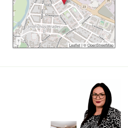
?
Leaflet
|
©
OpenStreetMap