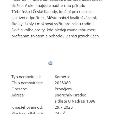
služeb. V okolí najdete nádhernou přírodu
Třeboňska i České Kanady, ideální pro relaxaci
i aktivní odpočinek. Město nabízí kvalitní zázemí,
školky, školy i možnosti vyžití pro celou rodinu.
Skvělá volba pro ty, kdo hledají rovnováhu mezi
profesním životem a pohodou v srdci jižních Čech.
Typ nemovitosti:
Komerce
Číslo nemovitosti:
2025080
Operace:
Pronájem
Adresa:
Jindřichův Hradec
sídliště U Nádraží 1098
K nastěhování od:
29.7.2026
2
Plocha podlahová:
24 m