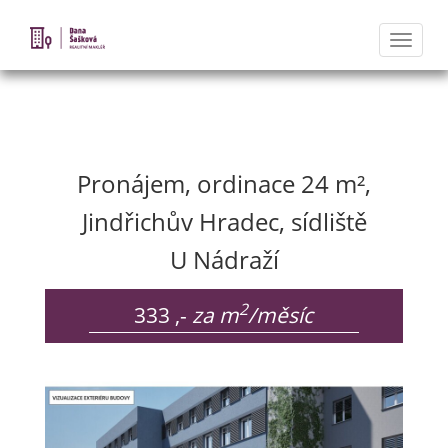
Naviga
Nabídka nemovitostí
Pronájem, ordinace 24 m²,
Jindřichův Hradec, sídliště
U Nádraží
2
333 ,-
za m
/měsíc