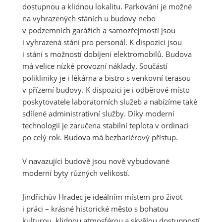
dostupnou a klidnou lokalitu. Parkování je možné
na vyhrazených stáních u budovy nebo
v podzemních garážích a samozřejmostí jsou
i vyhrazená stání pro personál. K dispozici jsou
i stání s možností dobíjení elektromobilů. Budova
má velice nízké provozní náklady. Součástí
polikliniky je i lékárna a bistro s venkovní terasou
v přízemí budovy. K dispozici je i odběrové místo
poskytovatele laboratorních služeb a nabízíme také
sdílené administrativní služby. Díky moderní
technologii je zaručena stabilní teplota v ordinaci
po celý rok. Budova má bezbariérový přístup.
V navazující budově jsou nově vybudované
moderní byty různých velikostí.
Jindřichův Hradec je ideálním místem pro život
i práci – krásné historické město s bohatou
kulturou, klidnou atmosférou a skvělou dostupností